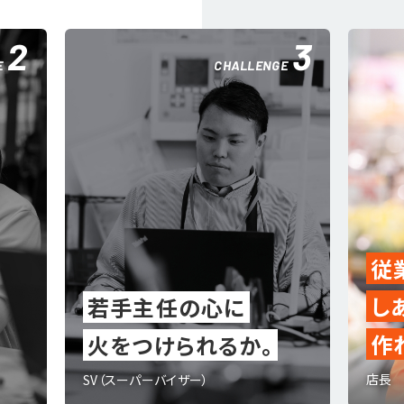
3
4
HALLENGE
CHALLENGE
従業員も、お客さまも
しあわせな場所を
に
作れるか。
るか。
店長