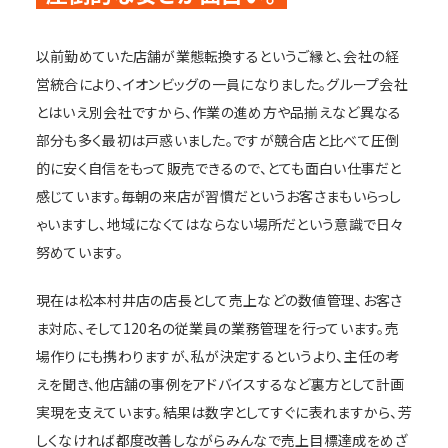
以前勤めていた店舗が業態転換するというご縁と、会社の経
営統合により、イオンビッグの一員になりました。グループ会社
とはいえ別会社ですから、作業の進め方や品揃えなど異なる
部分も多く最初は戸惑いました。ですが競合店と比べて圧倒
的に安く自信をもって販売できるので、とても面白い仕事だと
感じています。毎朝の来店が習慣だというお客さまもいらっし
ゃいますし、地域になくてはならない場所だという意識で日々
努めています。
現在は松本村井店の店長として売上などの数値管理、お客さ
ま対応、そして120名の従業員の業務管理を行っています。売
場作りにも携わりますが、私が決定するというより、主任の考
えを聞き、他店舗の事例をアドバイスするなど裏方として計画
実現を支えています。結果は数字としてすぐに表れますから、芳
しくなければ都度改善しながらみんなで売上目標達成をめざ